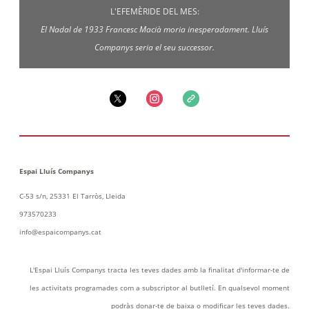
L'EFEMÈRIDE DEL MES:
El Nadal de 1933 Francesc Macià moria inesperadament. Lluís
Companys seria el seu successor.
Espai Lluís Companys
C-53 s/n, 25331 El Tarròs, Lleida
973570233
info@espaicompanys.cat
L'Espai Lluís Companys tracta les teves dades amb la finalitat d'informar-te de
les activitats programades com a subscriptor al butlletí. En qualsevol moment
podràs donar-te de baixa o modificar les teves dades.