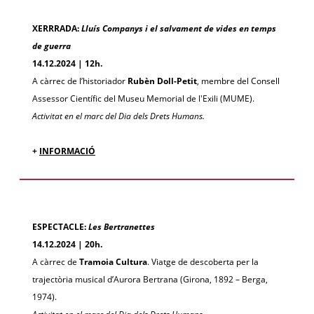
XERRRADA:
Lluís Companys i el salvament de vides en temps
de guerra
14.12.2024 | 12h.
A càrrec de l’historiador
Rubèn Doll-Petit
, membre del Consell
Assessor Científic del Museu Memorial de l'Exili (MUME).
Activitat en el marc del Dia dels Drets Humans.
+
INFORMACIÓ
ESPECTACLE:
Les Bertranettes
14.12.2024 | 20h.
A càrrec de
Tramoia Cultura
. Viatge de descoberta per la
trajectòria musical d’Aurora Bertrana (Girona, 1892 – Berga,
1974).