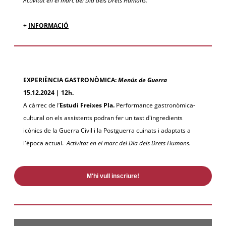
Activitat en el marc del Dia dels Drets Humans.
+
INFORMACIÓ
EXPERIÈNCIA GASTRONÒMICA:
Menús de Guerra
15.12.2024 | 12h.
A càrrec de l’
Estudi Freixes
Pla.
Performance gastronòmica-
cultural on els assistents podran fer un tast d'ingredients
icònics de la Guerra Civil i la Postguerra cuinats i adaptats a
l'època actual.
Activitat en el marc del Dia dels Drets Humans.
M'hi vull inscriure!