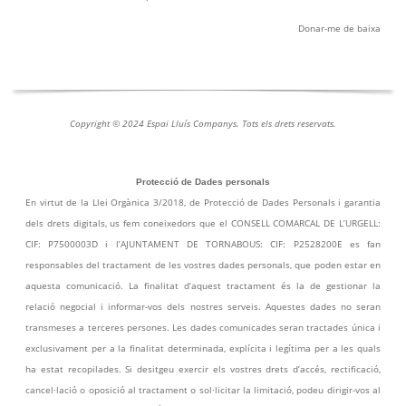
Donar-me de baix
a
Copyright © 2024 Espai Lluís Companys. Tots els drets reservats.
Protecció de Dades personals
En virtut de la Llei Orgànica 3/2018, de Protecció de Dades Personals i garantia
dels drets digitals, us fem coneixedors que el CONSELL COMARCAL DE L’URGELL:
CIF: P7500003D i l’AJUNTAMENT DE TORNABOUS: CIF: P2528200E es fan
responsables del tractament de les vostres dades personals, que poden estar en
aquesta comunicació. La finalitat d’aquest tractament és la de gestionar la
relació negocial i informar-vos dels nostres serveis. Aquestes dades no seran
transmeses a terceres persones. Les dades comunicades seran tractades única i
exclusivament per a la finalitat determinada, explícita i legítima per a les quals
ha estat recopilades. Si desitgeu exercir els vostres drets d’accés, rectificació,
cancel·lació o oposició al tractament o sol·licitar la limitació, podeu dirigir-vos al