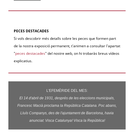
PECES DESTACADES
Si vols descobrir més detalls sobre les peces que formen part
de la nostra exposició permanent, t'animen a consultar l'apartat
"
peces destacades
" del nostre web, on hi trobaràs breus vídeos
explicatius.
L'EFEMÈRIDE DEL MES:
El 14 d'abril de 1931, després de les eleccions municipals,
Francesc Macià proclama la República Catalana. Poc abans,
Lluís Companys, des de l'ajuntament de Barcelona, havia
anunciat: Visca Catalunya! Visca la República!