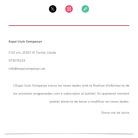
Espai Lluís Companys
C-53 s/n, 25331 El Tarròs, Lleida
973570233
info@espaicompanys.cat
L'Espai Lluís Companys tracta les teves dades amb la finalitat d'informar-te de
les activitats programades com a subscriptor al butlletí. En qualsevol moment
podràs donar-te de baixa o modificar les teves dades.
Donar-me de baix
a