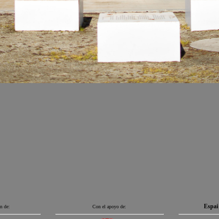
Espai
n de:
Con el apoyo de: