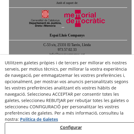
Amb el suport de:
Espai Lluís Companys
C-53 s/n, 25331 El Tarròs, Lleida
973.57.02.33
info@espaicompanys.cat
Utilitzem galetes pròpies i de tercers per millorar els nostres
Vols saber què ha passat o passarà a l'Espai?
serveis, per motius tècnics, per millorar la vostra experiència
Consulta el nostre blog o subscriu-te al butlletí d'activitats!
de navegació, per emmagatzemar les vostres preferències i,
opcionalment, per mostrar-vos anuncis personalitzats segons
les vostres preferències analitzant els vostres hàbits de
navegació. Seleccioneu ACCEPTAR per consentir totes les
galetes, seleccioneu REBUTJAR per rebutjar totes les galetes o
seleccioneu CONFIGURACIÓ per personalitzar les vostres
Avís legal
Política de cookies
Política de privacitat
preferències de galetes. Per a més informació, consulteu la
nostra:
Política de Galetes
Crèdits
Mapa web
Configurar