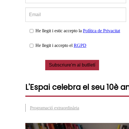
He llegit i estic accepto la
Política de Privacitat
He llegit i accepto el
RGPD
Subscriure'm al butlletí
L'Espai celebra el seu 10è a
Programació extraordinària