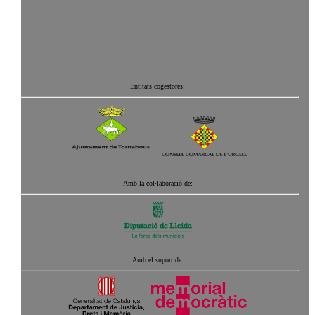
Entitats cogestores:
Amb la col·laboració de:
Amb el suport de: