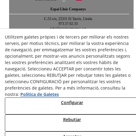
Espai Lluís Companys
C-53 s/n, 25331 El Tarròs, Lleida
973.57.02.33
info@espaicompanys.cat
Utilitzem galetes pròpies i de tercers per millorar els nostres
Vols saber què ha passat o passarà a l'Espai?
serveis, per motius tècnics, per millorar la vostra experiència
Consulta el nostre blog o subscriu-te al butlletí d'activitats!
de navegació, per emmagatzemar les vostres preferències i,
opcionalment, per mostrar-vos anuncis personalitzats segons
les vostres preferències analitzant els vostres hàbits de
navegació. Seleccioneu ACCEPTAR per consentir totes les
galetes, seleccioneu REBUTJAR per rebutjar totes les galetes o
seleccioneu CONFIGURACIÓ per personalitzar les vostres
Avís legal
Política de cookies
Política de privacitat
preferències de galetes. Per a més informació, consulteu la
nostra:
Política de Galetes
Crèdits
Mapa web
Configurar
© 08/2026 Espai Companys - Tots els drets reservats.
Rebutjar