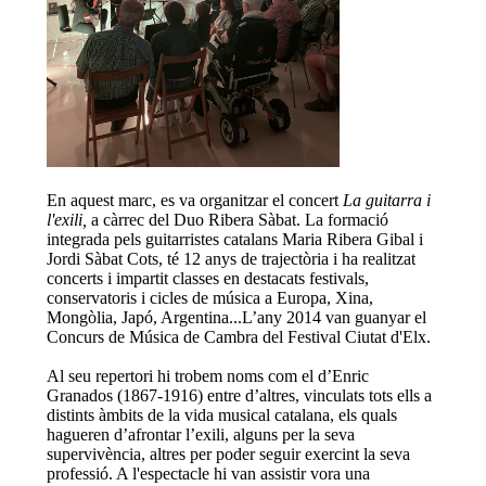
En aquest marc, es va organitzar el concert
La guitarra i
l'exili,
a càrrec del Duo Ribera Sàbat. La formació
integrada pels guitarristes catalans Maria Ribera Gibal i
Jordi Sàbat Cots, té 12 anys de trajectòria i ha realitzat
concerts i impartit classes en destacats festivals,
conservatoris i cicles de música a Europa, Xina,
Mongòlia, Japó, Argentina...L’any 2014 van guanyar el
Concurs de Música de Cambra del Festival Ciutat d'Elx.
Al seu repertori hi trobem noms com el d’Enric
Granados (1867-1916) entre d’altres, vinculats tots ells a
distints àmbits de la vida musical catalana, els quals
hagueren d’afrontar l’exili, alguns per la seva
supervivència, altres per poder seguir exercint la seva
professió. A l'espectacle hi van assistir vora una