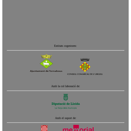
Entitats cogestores:
Amb la col·laboració de:
Amb el suport de: