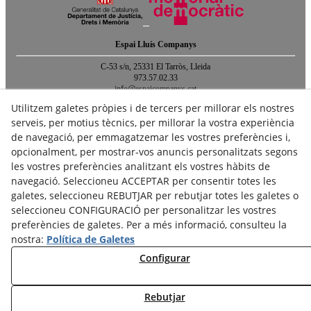
Espai Lluís Companys
C-53 s/n, 25331 El Tarròs, Lleida
973.57.02.33
info@espaicompanys.cat
Utilitzem galetes pròpies i de tercers per millorar els nostres
Vols saber què ha passat o passarà a l'Espai?
serveis, per motius tècnics, per millorar la vostra experiència
Consulta el nostre blog o subscriu-te al butlletí d'activitats!
de navegació, per emmagatzemar les vostres preferències i,
opcionalment, per mostrar-vos anuncis personalitzats segons
les vostres preferències analitzant els vostres hàbits de
navegació. Seleccioneu ACCEPTAR per consentir totes les
galetes, seleccioneu REBUTJAR per rebutjar totes les galetes o
seleccioneu CONFIGURACIÓ per personalitzar les vostres
Avís legal
Política de cookies
Política de privacitat
preferències de galetes. Per a més informació, consulteu la
nostra:
Política de Galetes
Crèdits
Mapa web
Configurar
© 08/2026 Espai Companys - Tots els drets reservats.
Rebutjar