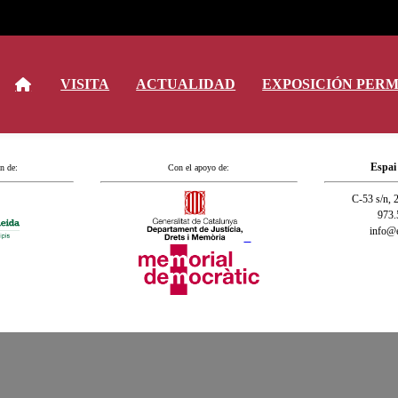
VISITA
ACTUALIDAD
EXPOSICIÓN PER
Espai
n de:
Con el apoyo de:
C-53 s/n, 
973.
info@