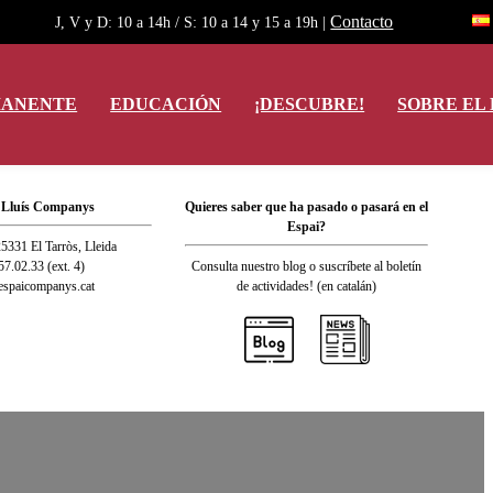
Contacto
J, V y D: 10 a 14h / S: 10 a 14 y 15 a 19h |
MANENTE
EDUCACIÓN
¡DESCUBRE!
SOBRE EL 
 Lluís Companys
Quieres saber que ha pasado o pasará en el
Espai?
25331 El Tarròs, Lleida
57.02.33 (ext. 4)
Consulta nuestro blog o suscríbete al boletín
espaicompanys.cat
de actividades! (en catalán)