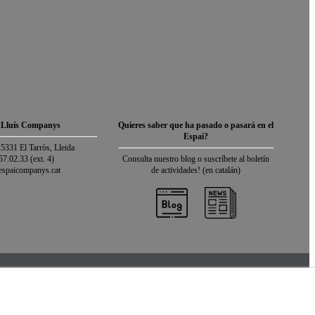
 Lluís Companys
Quieres saber que ha pasado o pasará en el
Espai?
25331 El Tarròs, Lleida
57.02.33 (ext. 4)
Consulta nuestro blog o suscríbete al boletín
espaicompanys.cat
de actividades! (en catalán)
te map