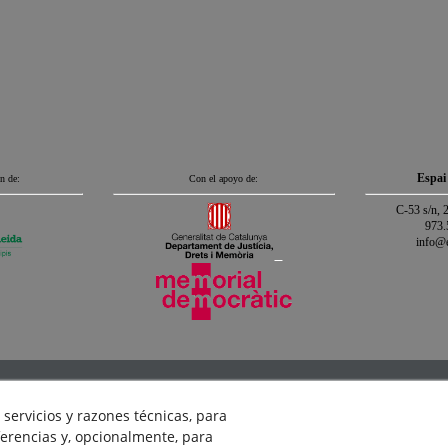
Espai
n de:
Con el apoyo de:
C-53 s/n, 
973.
info@
Legal
Política Cookies
Política de Privacidad
Créditos
Si
servicios y razones técnicas, para
erencias y, opcionalmente, para