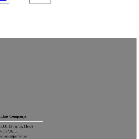
 Lluís Companys
25331 El Tarròs, Lleida
973.57.02.33
espaicompanys.cat