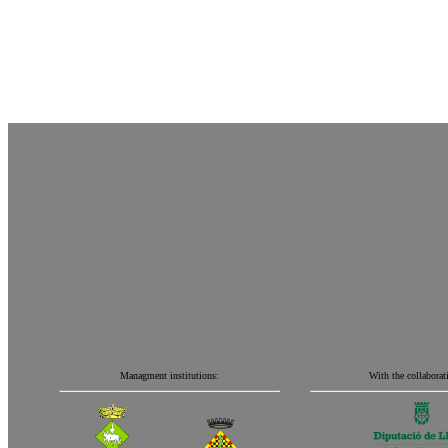
Managment institutions:
With the collaborat