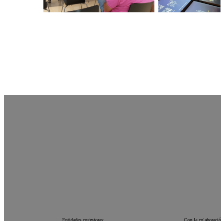
Entidades cogestoras:
Con la colaboració