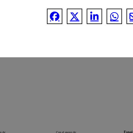
Espai
n de:
Con el apoyo de: