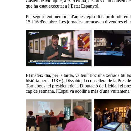
Castell de Montjuïc, a Barcelona, després d'un consell de
que ha estat executat a l’Estat Espanyol.
Per seguir fent memòria d'aquest episodi i aprofundir en l
15 i 16 d'octubre. Les jornades arrencaven divendres el
El mateix dia, per la tarda, va tenir lloc una xerrada titu
història per la URV). Dissabte, la consellera de la Presidè
Tornabous, el president de la Diputació de Lleida i el pres
cap de setmana, l'Espai va acollir a més d'una vuitantena d