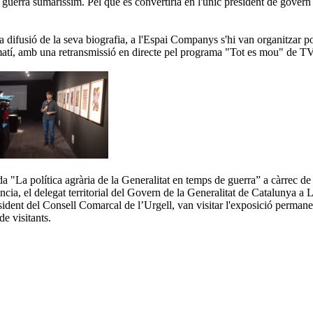
 guerra sumaríssim. Pel que es convertiria en l'únic president de gover
a difusió de la seva biografia, a l'Espai Companys s'hi van organitzar por
 matí, amb una retransmissió en directe pel programa "Tot es mou" de T
lada "La política agrària de la Generalitat en temps de guerra” a càrrec 
ncia, el delegat territorial del Govern de la Generalitat de Catalunya a Ll
ident del Consell Comarcal de l’Urgell, van visitar l'exposició permanent
e visitants.