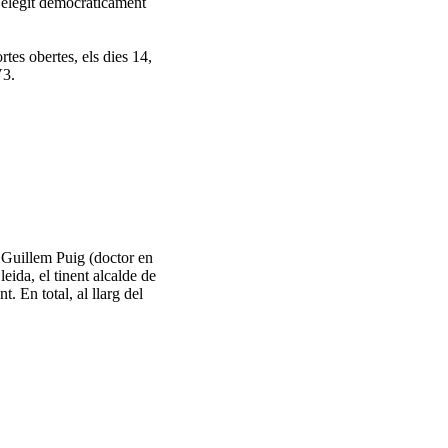
n elegit democràticament
tes obertes, els dies 14,
V3.
de Guillem Puig (doctor en
eida, el tinent alcalde de
. En total, al llarg del