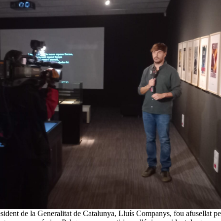
sident de la Generalitat de Catalunya, Lluís Companys, fou afusellat pel