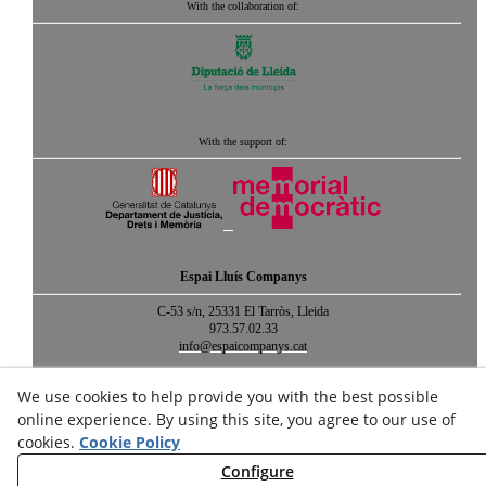
With the collaboration of:
With the support of:
Espai Lluís Companys
C-53 s/n, 25331 El Tarròs, Lleida
973.57.02.33
info@espaicompanys.cat
We use cookies to help provide you with the best possible
Legal notice
Cookies policy
Privacy policy
online experience. By using this site, you agree to our use of
cookies.
Cookie Policy
Credits
Site map
Configure